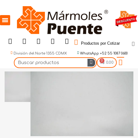
Productos por Cotizar
División del Norte 1355 CDMX
WhatsApp +52 55 1087 0600
$ 0.00