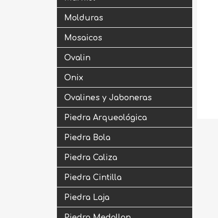
Molduras
Mosaicos
Ovalin
Onix
Ovalines y Jaboneras
Piedra Arqueológica
Piedra Bola
Piedra Caliza
Piedra Cintilla
Piedra Laja
Piedra Medallon