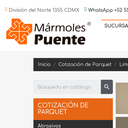
División del Norte 1355 CDMX
WhatsApp +52 55
SUCURSA
Inicio
Cotización de Parquet
Lim
search
COTIZACIÓN DE
PARQUET
Abrasivos