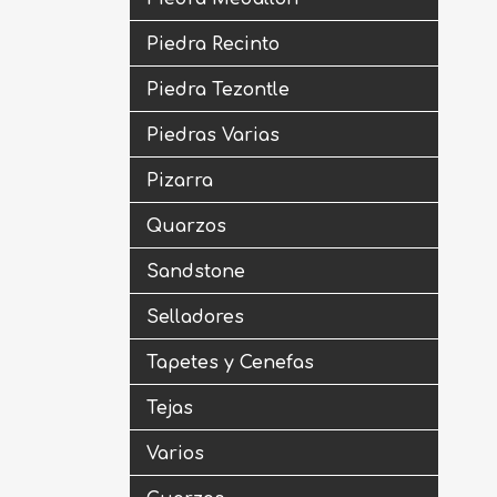
Piedra Recinto
Piedra Tezontle
Piedras Varias
Pizarra
Quarzos
Sandstone
Selladores
Tapetes y Cenefas
Tejas
Varios