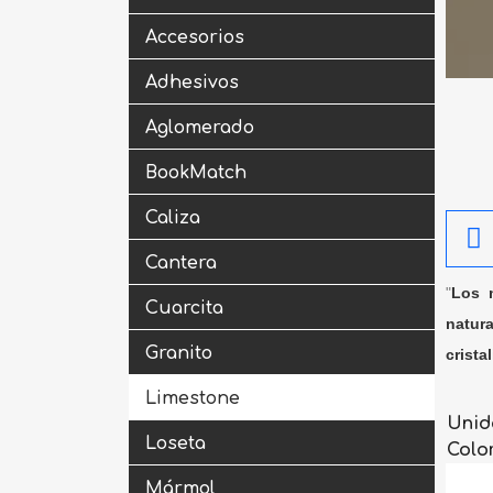
Accesorios
Adhesivos
Aglomerado
BookMatch
Caliza
Cantera
"
Los m
Cuarcita
natura
Granito
crista
Limestone
Unid
Loseta
Colo
Mármol