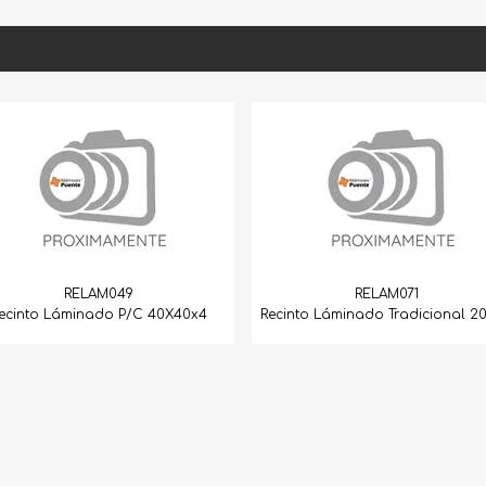
RELAM049
RELAM071
áminado P/C 40X40x4
Recinto Láminado Tradicional 20X40