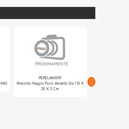
PERELAM009
Rrecinto Negro Poro Abierto De 1.10 X
.30 X 3 Cm.
PERELAM011
Recinto Negro P/C 1.20X1