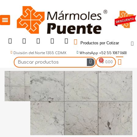
Productos por Cotizar
División del Norte 1355 CDMX
WhatsApp +52 55 1087 0600
$ 0.00