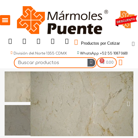
Productos por Cotizar
División del Norte 1355 CDMX
WhatsApp +52 55 1087 0600
$ 0.00