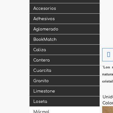
Accesorios
Adhesivos
Aglomerado
BookMatch
Caliza
Cantera
"
Los m
Cuarcita
natura
Granito
crista
Limestone
Unid
Loseta
Colo
Mármol