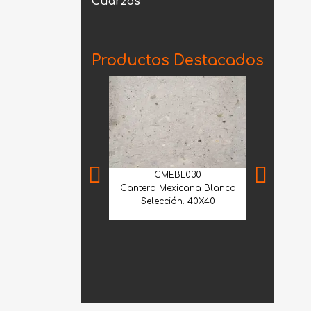
Cuarzos
Productos Destacados
CMEBL030
Cantera Mexicana Blanca
Selección. 40X40
GBL
Granito Wh
1.20