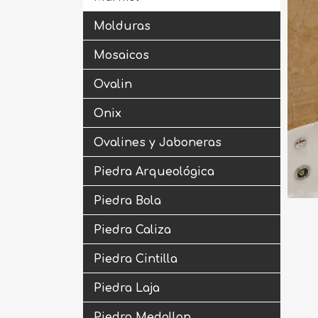
Molduras
Mosaicos
Ovalin
Onix
Ovalines y Jaboneras
Piedra Arqueológica
Piedra Bola
Piedra Caliza
Piedra Cintilla
Piedra Laja
Piedra Medallon