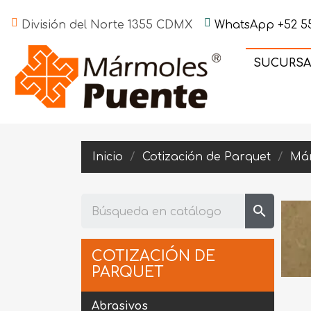
División del Norte 1355 CDMX
WhatsApp +52 55
SUCURSA
Inicio
Cotización de Parquet
Má
search
COTIZACIÓN DE
PARQUET
Abrasivos