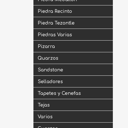
Piedra Recinto
Piedra Tezontle
Piedras Varias
Pizarra
Quarzos
Sandstone
Selladores
Tapetes y Cenefas
Tejas
Varios