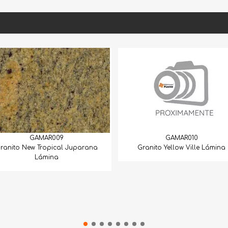
R009
GAMAR010
pical Juparana
Gra
Granito Yellow Ville Lámina
ina