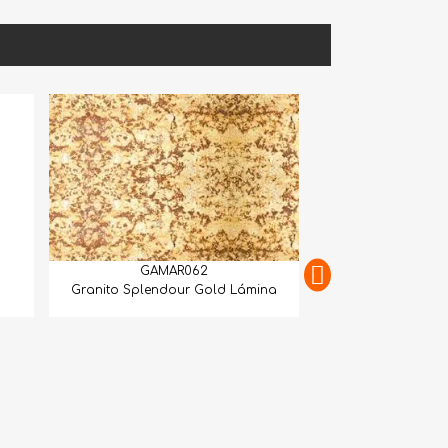
GAMAR062
nito Splendour Gold Lámina
GAMAR063
Granito Juparana Wave Lámina