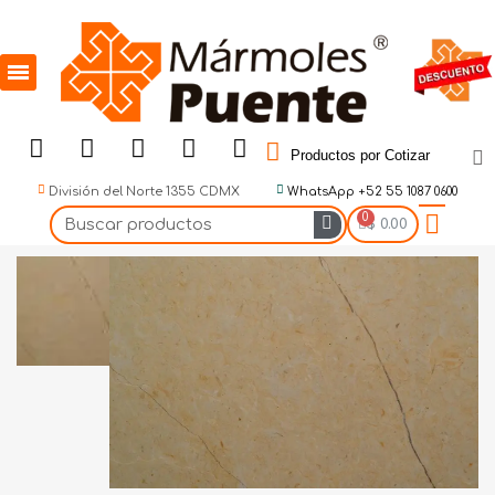
Productos por Cotizar
División del Norte 1355 CDMX
WhatsApp +52 55 1087 0600
$ 0.00