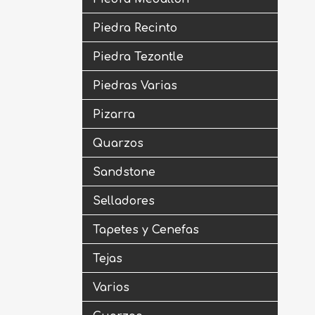
Piedra Recinto
Piedra Tezontle
Piedras Varias
Pizarra
Quarzos
Sandstone
Selladores
Tapetes y Cenefas
Tejas
Varios