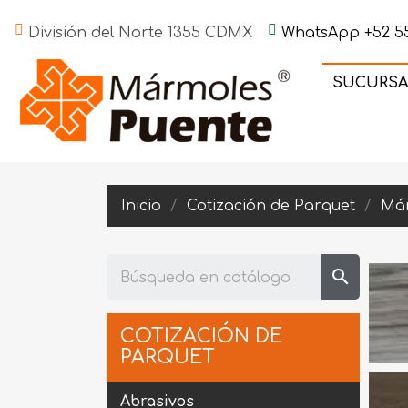
División del Norte 1355 CDMX
WhatsApp +52 55
SUCURSA
Inicio
Cotización de Parquet
Má
search
COTIZACIÓN DE
PARQUET
Abrasivos