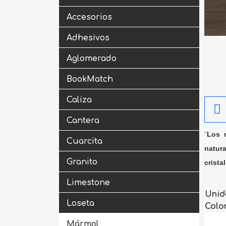
Accesorios
Adhesivos
Aglomerado
BookMatch
Caliza
Cantera
"
Los m
Cuarcita
natura
Granito
crista
Limestone
Unid
Loseta
Colo
Mármol