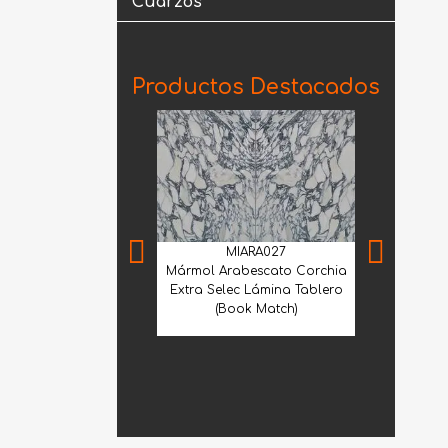
Cuarzos
Productos Destacados
MIARA027
Mármol Arabescato Corchia
Extra Selec Lámina Tablero
(Book Match)
GBL
Granito Wh
1.20