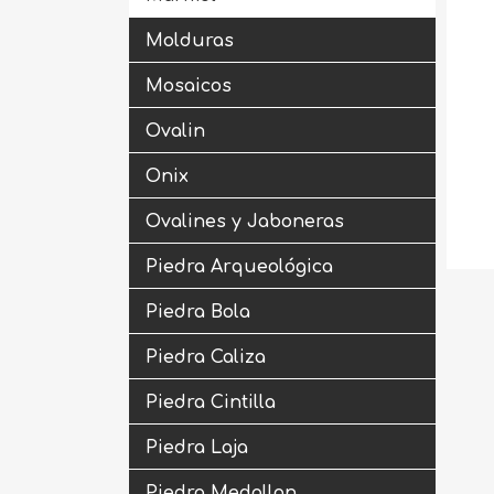
Molduras
Mosaicos
Ovalin
Onix
Ovalines y Jaboneras
Piedra Arqueológica
Piedra Bola
Piedra Caliza
Piedra Cintilla
Piedra Laja
Piedra Medallon