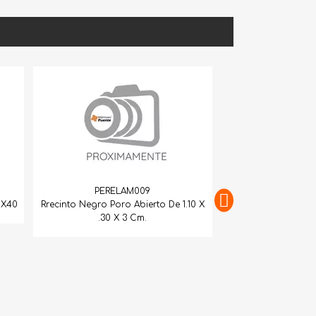
PERELAM009
to Negro Poro Abierto De 1.10 X
.30 X 3 Cm.
PERELAM011
Recinto Negro P/C 1.20X1.15