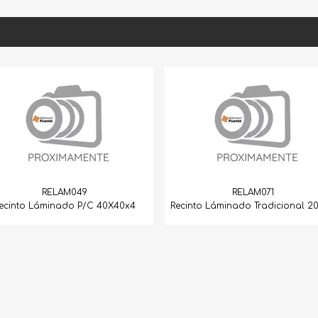
M049
RELAM071
do P/C 40X40x4
Recinto Láminado Tradicional 20X40
Rrecin