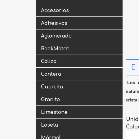
Accesorios
Adhesivos
Aglomerado
BookMatch
Caliza
Cantera
"
Los m
Cuarcita
natura
Granito
crista
Limestone
Unid
Loseta
Colo
Mármol