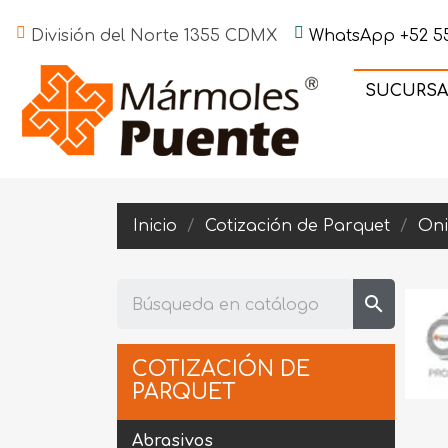
División del Norte 1355 CDMX
WhatsApp +52 55
SUCURSA
Inicio
Cotización de Parquet
Oni
search
COTIZACIÓN DE
PARQUET
Abrasivos