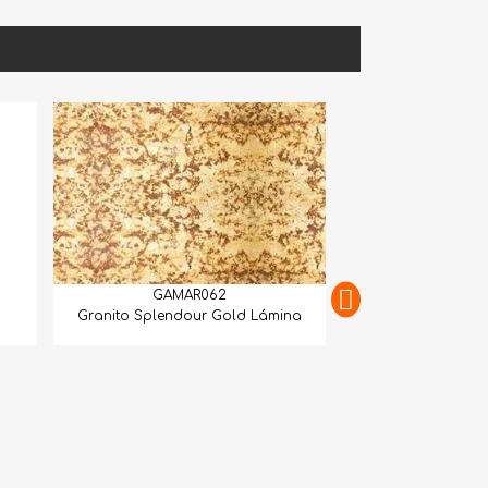
GAMAR062
Granito Splendour Gold Lámina
GAMAR
Granito Juparan