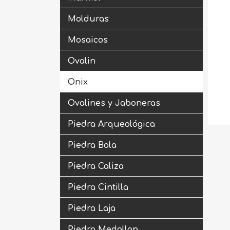
Molduras
Mosaicos
Ovalin
Onix
Ovalines y Jaboneras
Piedra Arqueológica
Piedra Bola
Piedra Caliza
Piedra Cintilla
Piedra Laja
Piedra Medallon