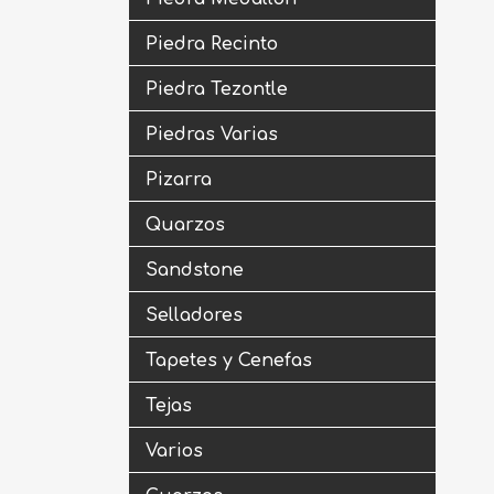
Piedra Recinto
Piedra Tezontle
Piedras Varias
Pizarra
Quarzos
Sandstone
Selladores
Tapetes y Cenefas
Tejas
Varios