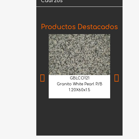
Cuarzos
Productos Destacados
GBLCO121
Granito White Pearl P/B
1.20X60x1.5
GVE
Granito Verd
Lá