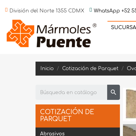
División del Norte 1355 CDMX
WhatsApp +52 55
SUCURSA
Inicio
Cotización de Parquet
Ova
search
COTIZACIÓN DE
PARQUET
Abrasivos