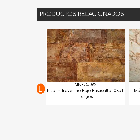
PRODUCTOS RELACIONADOS
MNROJ092
GEXTCO257
Piedrin Travertino Rojo Rusticatto 10Xdif.
Mármol Dolomita Mataraz
Largos
Lámina