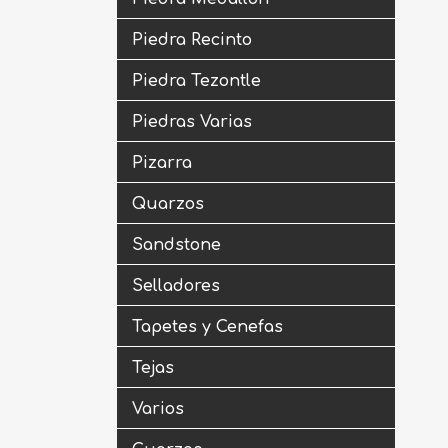
Piedra Recinto
Piedra Tezontle
Piedras Varias
Pizarra
Quarzos
Sandstone
Selladores
Tapetes y Cenefas
Tejas
Varios