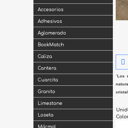
Accesorios
Adhesivos
Aglomerado
BookMatch
Caliza
Cantera
"
Los m
Cuarcita
natura
Granito
crista
Limestone
Unid
Loseta
Colo
Mármol