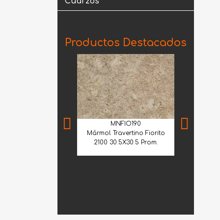
Cuarzos
Productos Destacados
MNFIO190
Mármol Travertino Fiorito
2100 30.5X30.5 Prom.
GBL
Granito Wh
1.20