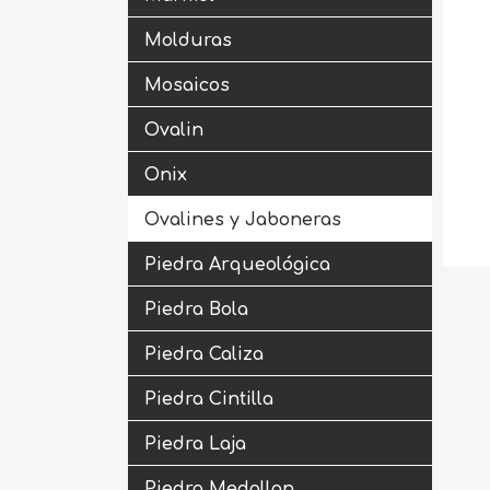
Molduras
Mosaicos
Ovalin
Onix
Ovalines y Jaboneras
Piedra Arqueológica
Piedra Bola
Piedra Caliza
Piedra Cintilla
Piedra Laja
Piedra Medallon