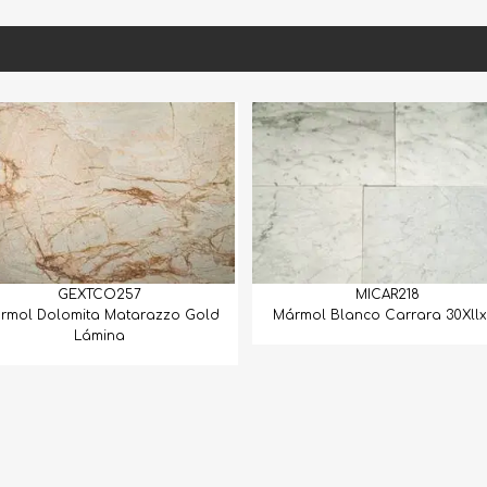
MICAR218
M
zo Gold
Mármol Blanco Carrara 30Xllx1.5
Mármol Calac