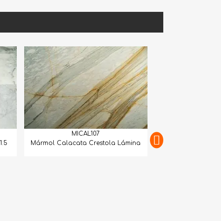
ICAL107
ata Crestola Lámina
MICAL108
Mármol Calacatta Gold Extra Book
Match