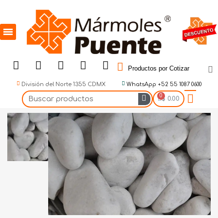
Productos por Cotizar
División del Norte 1355 CDMX
WhatsApp +52 55 1087 0600
$ 0.00