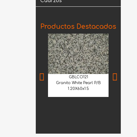
Cuarzos
Productos Destacados
GBLCO121
Granito White Pearl P/B
1.20X60x1.5
MIA
Mármol Arab
Extra Selec