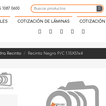
 1087 0600
LES
COTIZACIÓN DE LÁMINAS
COTIZACIÓN
dra Recinto
Recinto Negro P/C 1.15X51x4