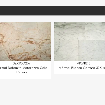
MICAR218
MICAL107
ármol Blanco Carrara 30Xllx1.5
Mármol Calacata Crestola Lá