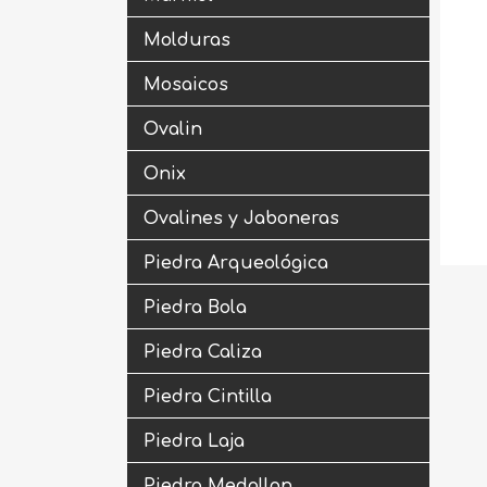
Molduras
Mosaicos
Ovalin
Onix
Ovalines y Jaboneras
Piedra Arqueológica
Piedra Bola
Piedra Caliza
Piedra Cintilla
Piedra Laja
Piedra Medallon