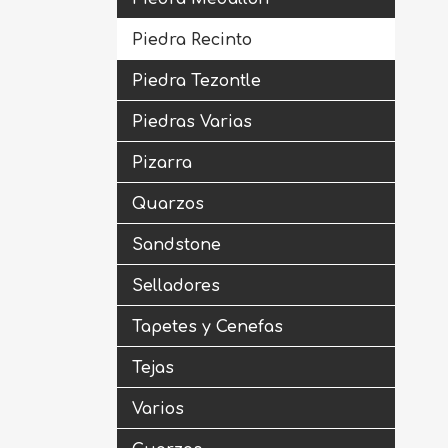
Piedra Recinto
Piedra Tezontle
Piedras Varias
Pizarra
Quarzos
Sandstone
Selladores
Tapetes y Cenefas
Tejas
Varios