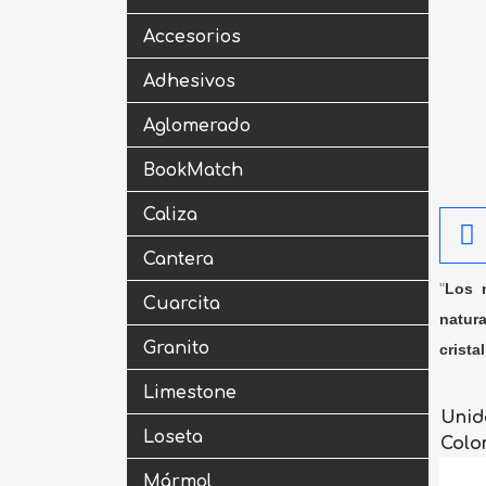
Accesorios
Adhesivos
Aglomerado
BookMatch
Caliza
Cantera
"
Los m
Cuarcita
natura
Granito
crista
Limestone
Unid
Loseta
Colo
Mármol