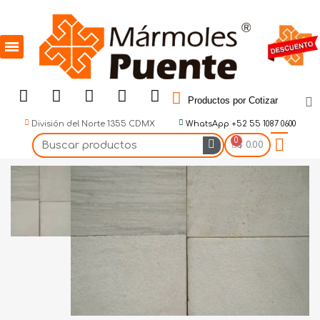
Productos por Cotizar
División del Norte 1355 CDMX
WhatsApp +52 55 1087 0600
$ 0.00