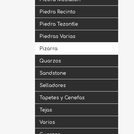
Piedra Recinto
Piedra Tezontle
Piedras Varias
Pizarra
Quarzos
Sandstone
Selladores
Tapetes y Cenefas
Tejas
Varios