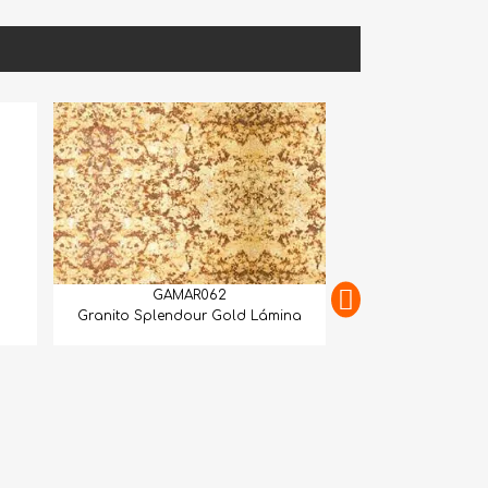
GAMAR062
Granito Splendour Gold Lámina
GAMAR063
Granito Juparana Wave L