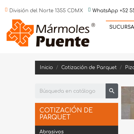
División del Norte 1355 CDMX
WhatsApp +52 55
SUCURSA
Inicio
Cotización de Parquet
Piz
search
COTIZACIÓN DE
PARQUET
Abrasivos