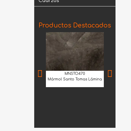
Cuarzos
Productos Destacados
MNSTO470
Mármol Santo Tomas Lámina
MNF
Mármol Trav
2100 30.5