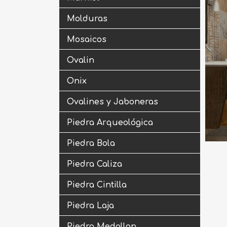
Molduras
Mosaicos
Ovalin
Onix
Ovalines y Jaboneras
Piedra Arqueológica
Piedra Bola
Piedra Caliza
Piedra Cintilla
Piedra Laja
Piedra Medallon