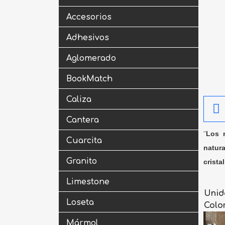
Accesorios
Adhesivos
Aglomerado
BookMatch
Caliza
Cantera
"
Los m
Cuarcita
natura
Granito
crista
Limestone
Unid
Loseta
Colo
Mármol