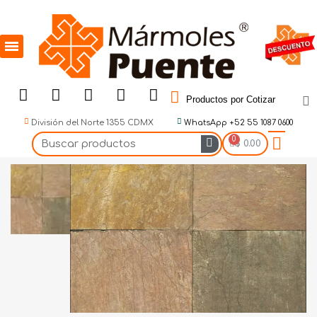
Productos por Cotizar
División del Norte 1355 CDMX
WhatsApp +52 55 1087 0600
$ 0.00