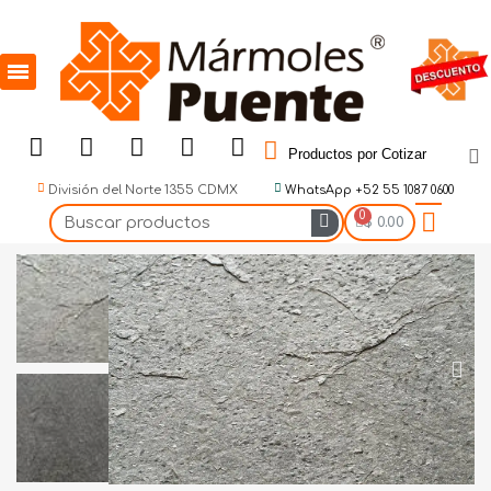
Productos por Cotizar
División del Norte 1355 CDMX
WhatsApp +52 55 1087 0600
$ 0.00