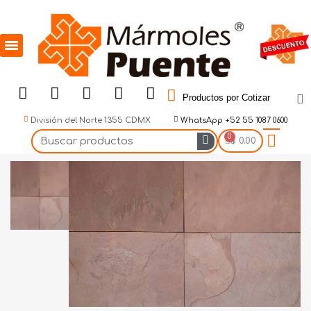
Productos por Cotizar
División del Norte 1355 CDMX
WhatsApp +52 55 1087 0600
$ 0.00