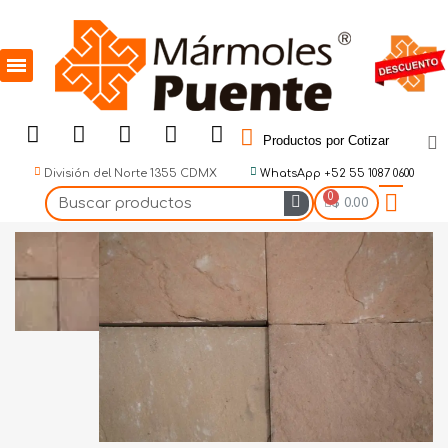
Productos por Cotizar
División del Norte 1355 CDMX
WhatsApp +52 55 1087 0600
$ 0.00