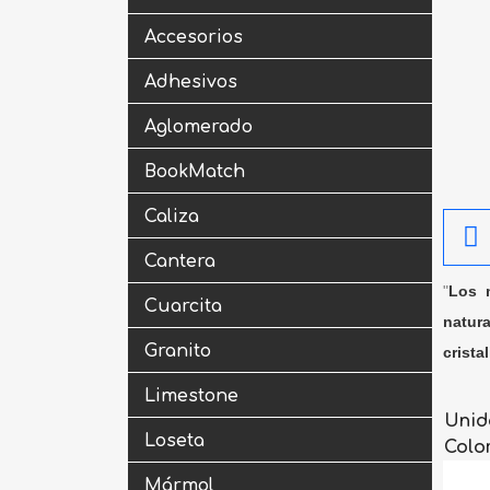
Accesorios
Adhesivos
Aglomerado
BookMatch
Caliza
Cantera
"
Los m
Cuarcita
natura
Granito
crista
Limestone
Unid
Loseta
Colo
Mármol