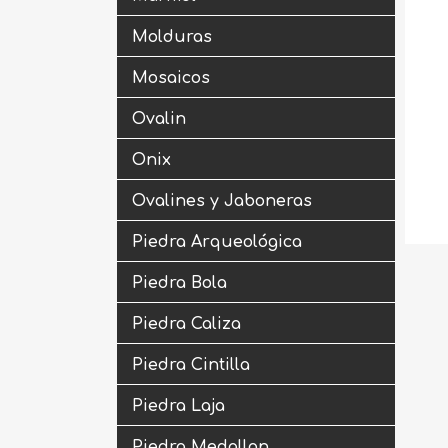
Molduras
Mosaicos
Ovalin
Onix
Ovalines y Jaboneras
Piedra Arqueológica
Piedra Bola
Piedra Caliza
Piedra Cintilla
Piedra Laja
Piedra Medallon