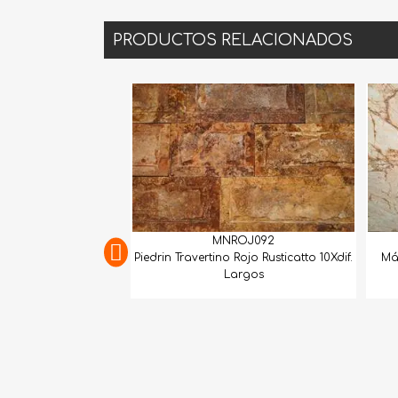
PRODUCTOS RELACIONADOS
MNROJ092
GEXTCO257
in Travertino Rojo Rusticatto 10Xdif.
Mármol Dolomita Matarazzo G
Largos
Lámina