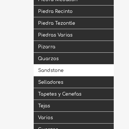
Piedra Recinto
Piedra Tezontle
Piedras Varias
Pizarra
Quarzos
Sandstone
Selladores
Tapetes y Cenefas
Tejas
Varios