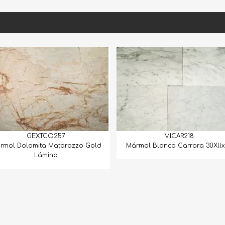
MICAR218
MICAL
old
Mármol Blanco Carrara 30Xllx1.5
Mármol Calacata 