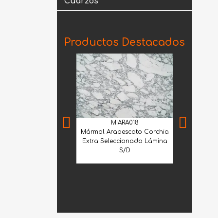
Cuarzos
Productos Destacados
MIARA018
Mármol Arabescato Corchia
Extra Seleccionado Lámina
S/D
MNS
Mármol Sant