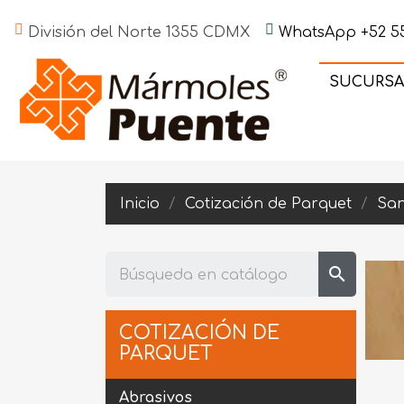
División del Norte 1355 CDMX
WhatsApp +52 55
SUCURSA
Inicio
Cotización de Parquet
San
search
COTIZACIÓN DE
PARQUET
Abrasivos