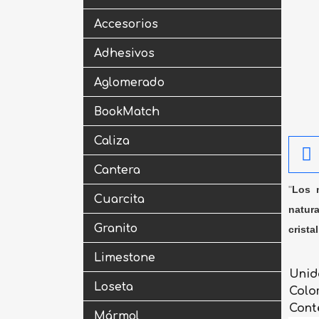
Accesorios
Adhesivos
Aglomerado
BookMatch
Caliza
Cantera
"
Los m
Cuarcita
natura
Granito
crista
Limestone
Unid
Loseta
Colo
Cont
Mármol