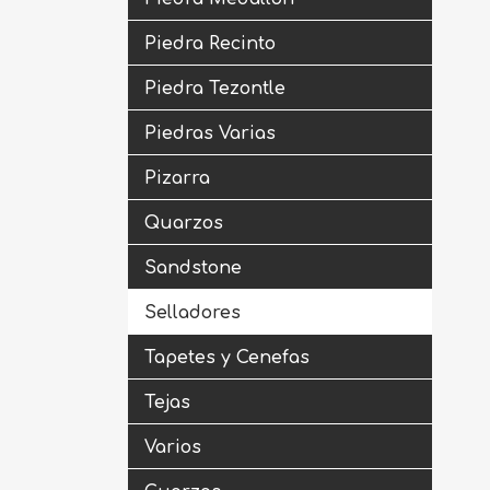
Piedra Recinto
Piedra Tezontle
Piedras Varias
Pizarra
Quarzos
Sandstone
Selladores
Tapetes y Cenefas
Tejas
Varios