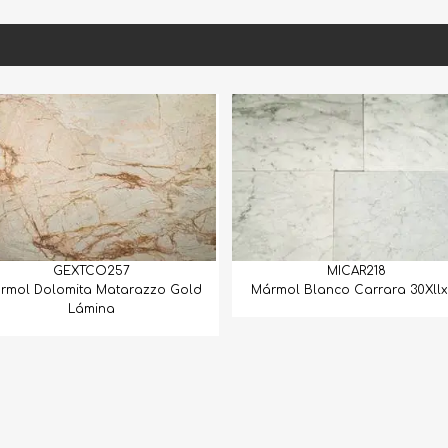
57
MICAR218
tarazzo Gold
Mármol Blanco Carrara 30Xllx1.5
Mármol 