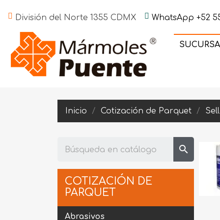
División del Norte 1355 CDMX
WhatsApp +52 55
SUCURSA
Inicio
Cotización de Parquet
Sel
search
COTIZACIÓN DE
PARQUET
Abrasivos