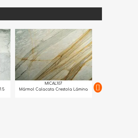
MICAL107
Calacata Crestola Lámina
MICAL108
Mármol Calacatta Gold Extra Book
Match