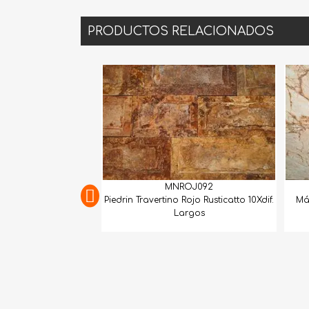
PRODUCTOS RELACIONADOS
MNROJ092
GEXTCO2
Piedrin Travertino Rojo Rusticatto 10Xdif.
Mármol Dolomita Ma
Largos
Lámina