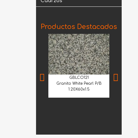
Cuarzos
Productos Destacados
GBLCO121
Granito White Pearl P/B
1.20X60x1.5
MIA
Mármol Arab
Extra Selec