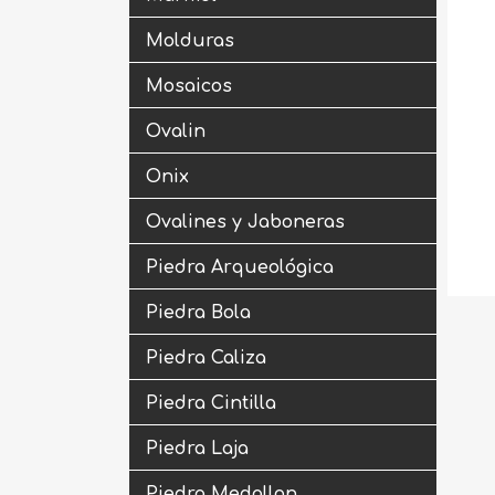
Molduras
Mosaicos
Ovalin
Onix
Ovalines y Jaboneras
Piedra Arqueológica
Piedra Bola
Piedra Caliza
Piedra Cintilla
Piedra Laja
Piedra Medallon