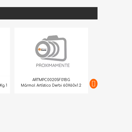
RTMPC00205F01BG
Artístico Derbi 60X60x1.2
ARTMPC10015M03G
Mármol Artístico Brisantol 60X60x1.4