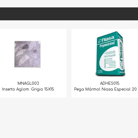
3
ADHES015
A
igio 15X15
Pega Mármol Niasa Especial 20 Kg 1
Mármol 