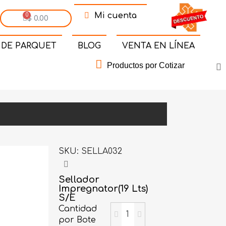
Mi cuenta
$ 0.00
 DE PARQUET
BLOG
VENTA EN LÍNEA
Productos por Cotizar
SKU
SELLA032
Sellador
Impregnator(19 Lts)
S/E
Cantidad
por Bote