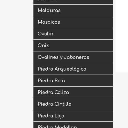
Molduras
Mosaicos
Ovalin
Onix
Ovalines y Jaboneras
Piedra Arqueológica
Piedra Bola
Piedra Caliza
Piedra Cintilla
Piedra Laja
Piedra Medallon