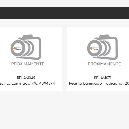
M049
RELAM071
do P/C 40X40x4
Recinto Láminado Tradicional 20X40
Rrecin