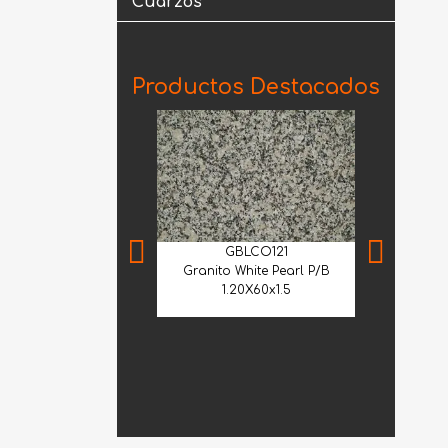
Cuarzos
Productos Destacados
GBLCO121
Granito White Pearl P/B
1.20X60x1.5
CME
Cantera Me
Selecci