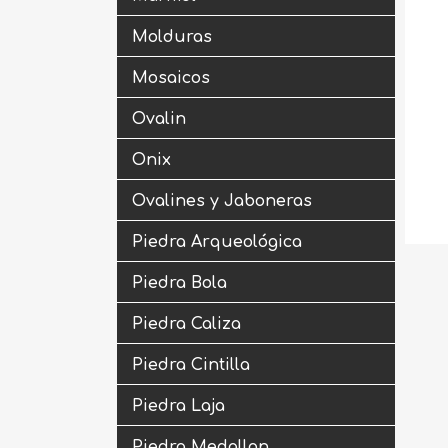
Molduras
Mosaicos
Ovalin
Onix
Ovalines y Jaboneras
Piedra Arqueológica
Piedra Bola
Piedra Caliza
Piedra Cintilla
Piedra Laja
Piedra Medallon