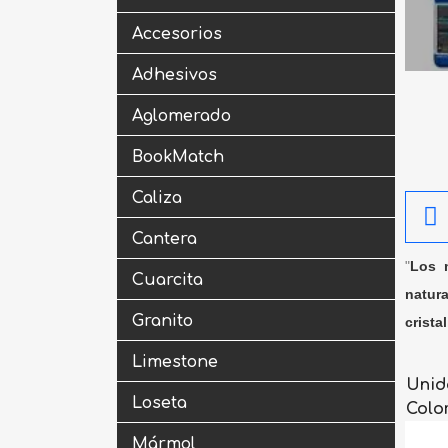
Accesorios
Adhesivos
Aglomerado
BookMatch
Caliza
Cantera
"
Los m
Cuarcita
natura
Granito
crista
Limestone
Unid
Loseta
Colo
Mármol