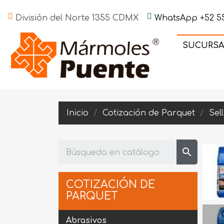
División del Norte 1355 CDMX
WhatsApp +52 55
SUCURSA
Inicio
Cotización de Parquet
Sel
search
COTIZACIÓN DE
PARQUET
Abrasivos