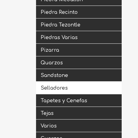
Piedra Recinto
Piedra Tezontle
Piedras Varias
Pizarra
Quarzos
Sandstone
Selladores
Tapetes y Cenefas
Tejas
Varios