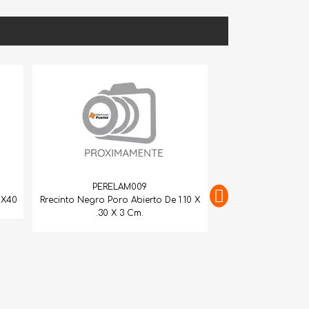
PERELAM009
to Negro Poro Abierto De 1.10 X
.30 X 3 Cm.
PERELAM011
Recinto Negro P/C 1.20X1.15