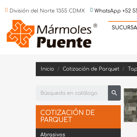
División del Norte 1355 CDMX
WhatsApp +52 55
SUCURSA
Inicio
Cotización de Parquet
Tap
search
COTIZACIÓN DE
PARQUET
Abrasivos