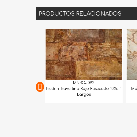
PRODUCTOS RELACIONADOS
MNROJ092
GEXTCO257
Travertino Rojo Rusticatto 10Xdif.
Mármol Dolomita Matarazzo Gold
Largos
Lámina