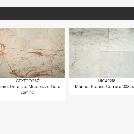
MICAR218
MICAL107
Mármol Blanco Carrara 30Xllx1.5
Mármol Calacata Cre