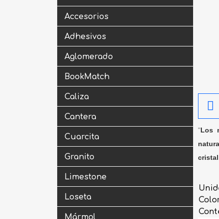
Accesorios
Adhesivos
Aglomerado
BookMatch
Caliza
Cantera
"
Los m
Cuarcita
natura
Granito
crista
Limestone
Unid
Loseta
Colo
Cont
Mármol