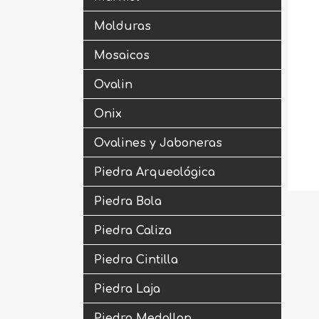
Molduras
Mosaicos
Ovalin
Onix
Ovalines y Jaboneras
Piedra Arqueológica
Piedra Bola
Piedra Caliza
Piedra Cintilla
Piedra Laja
Piedra Medallon