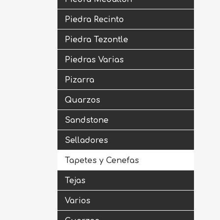
Piedra Recinto
Piedra Tezontle
Piedras Varias
Pizarra
Quarzos
Sandstone
Selladores
Tapetes y Cenefas
Tejas
Varios