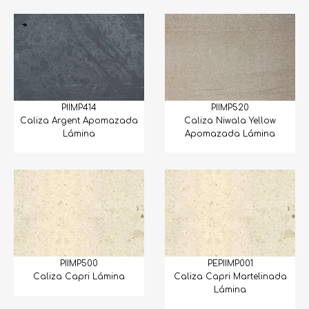
Piedras Varias
Pizarra
Porcelánicos
PIIMP414
PIIMP520
Sandstone
Caliza Argent Apomazada
Caliza Niwala Yellow
Lámina
Apomazada Lámina
Tapetes y Cenefas
Varios
PIIMP500
PEPIIMP001
Caliza Capri Lámina
Caliza Capri Martelinada
Lámina