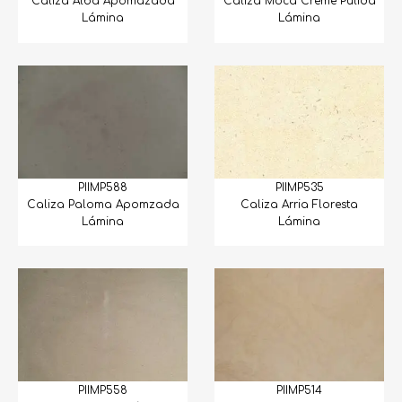
Caliza Alba Apomazada
Caliza Moca Creme Pulida
Lámina
Lámina
PIIMP588
PIIMP535
Caliza Paloma Apomzada
Caliza Arria Floresta
Lámina
Lámina
PIIMP558
PIIMP514