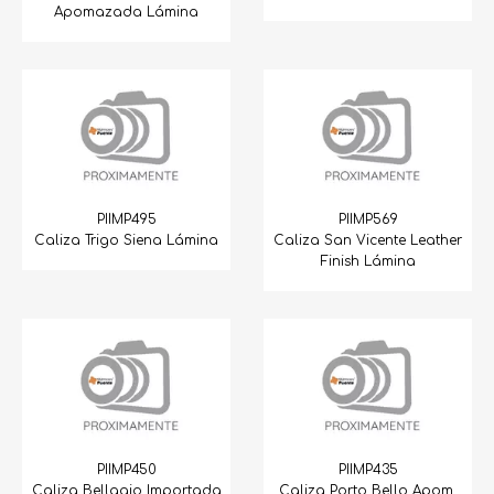
Apomazada Lámina
PIIMP495
PIIMP569
Caliza Trigo Siena Lámina
Caliza San Vicente Leather
Finish Lámina
PIIMP450
PIIMP435
Caliza Bellagio Importada
Caliza Porto Bello Apom.