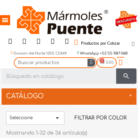
Productos por Cotizar
División del Norte 1355 CDMX
WhatsApp +52 55 1087 0600
$ 0.00
search
CATÁLOGO
Abrasivos

FILTRAR POR COLOR
Seleccione
Accesorios
Mostrando 1-32 de 36 artículo(s)
BookMatch