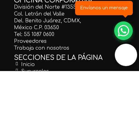
OFICINA CORPORATIVA
División del Norte #1355
Envíanos un mensaje
Col. Letrán del Valle
Del. Benito Juárez, CDMX,
México C.P. 03650
Tel: 55 1087 0600
Proveedores
Trabaja con nosotros
SECCIONES DE LA PÁGINA
Inicio
Sucursales
Cotización Express
Catálogo de Láminas para Cotización
Catálogo de Productos Venta en Línea
Blog
REDES SOCIALES