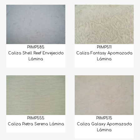
Caliza
Cantera
Cuarcita
PIIMP585
PIIMP511
Cuarzos
Caliza Shell Reef Envejecido
Caliza Fantasy Apomazada
Lámina
Lámina
Granito
Limestone
Mármol
Onix
Ovalines y Jaboneras
PIIMP555
PIIMP515
Caliza Pietra Serena Lámina
Caliza Galaxy Apomazada
Piedra Arqueológica
Lámina
Piedra Recinto