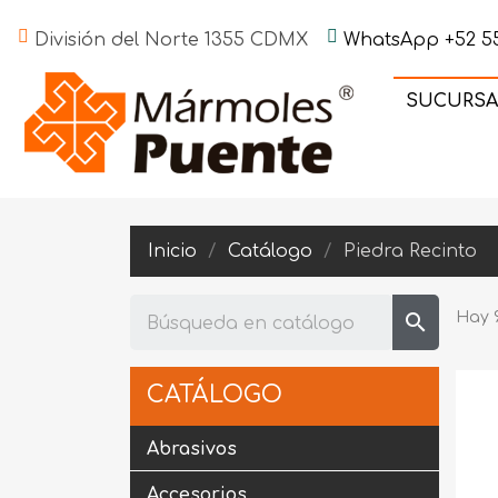
División del Norte 1355 CDMX
WhatsApp +52 55
SUCURSA
Inicio
Catálogo
Piedra Recinto
search
Hay 
CATÁLOGO
Abrasivos
Accesorios