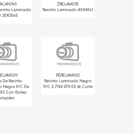
ACAN760
ZRELAM035
ecinto Laminado
Recinto Laminado 40X40x1
B 30X30x5
RELAM020
PERELAM002
a De Recinto
Recinto Laminado Negro
o Negro P/C De
P/C 0.71X0.07X.02 Al Corte
x.02 Con Boleo
ompleto.