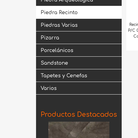
Piedra Recinto
Piedras Varias
Rec
P/C 0
Co
Pizarra
Porcelánicos
Sandstone
Tapetes y Cenefas
Varios
Productos Destacados