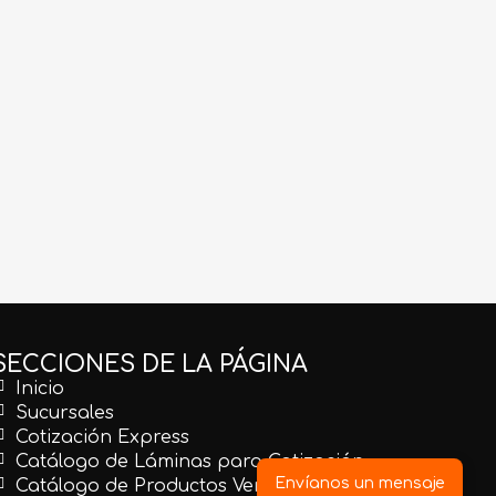
CMEBL030
MIARA027
l P/B
Cantera Mexicana Blanca
Mármol Arabescato Corchia
Selección. 40X40
Extra Selec Lámina Tablero
(Book Match)
SECCIONES DE LA PÁGINA
Inicio
Sucursales
Cotización Express
Catálogo de Láminas para Cotización
Envíanos un mensaje
Catálogo de Productos Venta en Línea