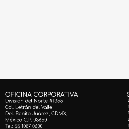
IO190
MIARA018
GBLCO121
ertino Fiorito
Mármol Arabescato Corchia
Granito White Pear
X30.5 Prom.
Extra Seleccionado Lámina
1.20X60x1.5
S/D
OFICINA CORPORATIVA
División del Norte #1355
Col. Letrán del Valle
Del. Benito Juárez, CDMX,
México C.P. 03650
Tel: 55 1087 0600