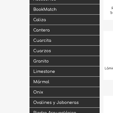
BookMatch
T
Caliza
Cantera
Cuarcita
Cuarzos
Granito
Lámi
Limestone
Mármol
Onix
Ovalines y Jaboneras
Piedra Arqueológica