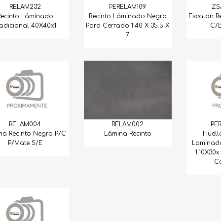
RELAM232
PERELAM109
ZS
Recinto Láminado
Recinto Láminado Negro
Escalon R
radicional 40X40x1
Poro Cerrado 1.40 X 35.5 X
C/
7
RELAM002
RELAM004
PE
Lámina Recinto
na Recinto Negro P/C
Huell
P/Mate S/E
Laminad
1.10X30
C