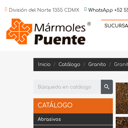
División del Norte 1355 CDMX
WhatsApp +52 55
SUCURSA
Inicio
Catálogo
Granito
Grani
search
CATÁLOGO
Abrasivos