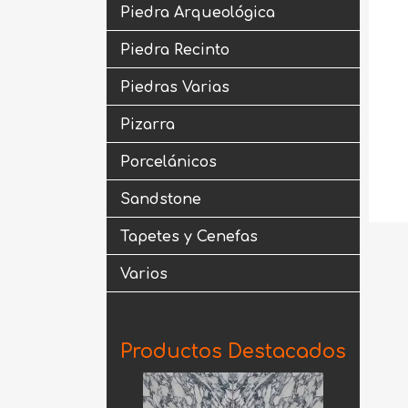
Piedra Arqueológica
Piedra Recinto
Piedras Varias
Pizarra
Porcelánicos
Sandstone
Tapetes y Cenefas
Varios
Productos Destacados