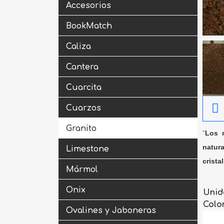
Accesorios
BookMatch
Caliza
Cantera
Cuarcita
Cuarzos
Granito
"
Los m
natura
Limestone
crista
Mármol
Onix
Unid
Colo
Ovalines y Jaboneras