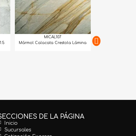
MICAL107
1.5
Mármol Calacata Crestola Lámina
MICAL
Mármol Calacatta 
Mat
SECCIONES DE LA PÁGINA
Inicio
Sucursales