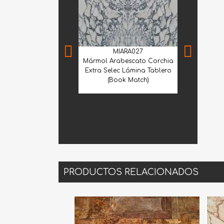
MIARA027
Mármol Arabescato Corchia
Extra Selec Lámina Tablero
(Book Match)
MNS
Mármol Sant
PRODUCTOS RELACIONADOS