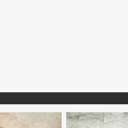
TO470
GVERD031
MNFIO190
o Tomas Lámina
Granito Verde Ubatuba Extra
Mármol Travertino F
Lámina
2100 30.5X30.5 Pr