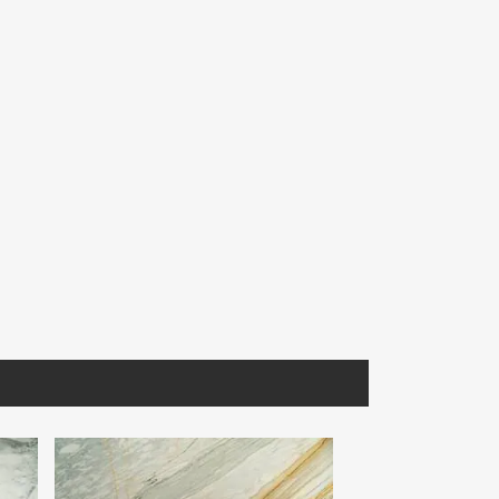
GBLCO121
CMEBL030
iorito
Granito White Pearl P/B
Cantera Mexicana Blanca
om.
1.20X60x1.5
Selección. 40X40