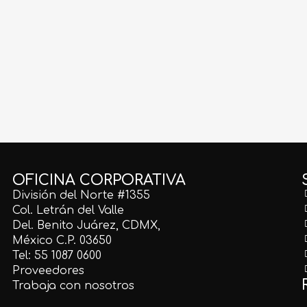
RA018
CMEBL030
MNFIO190
escato Corchia
Cantera Mexicana Blanca
Mármol Travertino F
cionado Lámina
Selección. 40X40
2100 30.5X30.5 Pr
S/D
OFICINA CORPORATIVA
División del Norte #1355
Col. Letrán del Valle
Del. Benito Juárez, CDMX,
México C.P. 03650
Tel: 55 1087 0600
Proveedores
Trabaja con nosotros