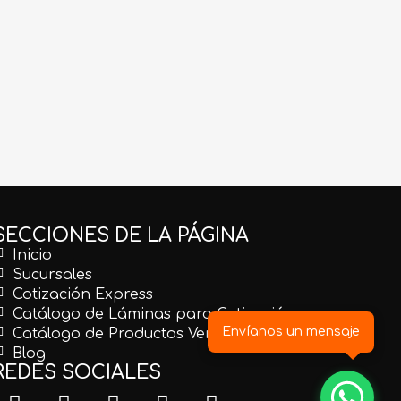
GBLCO121
GVERD031
iorito
Granito White Pearl P/B
Granito Verde Ubatuba Extra
om.
1.20X60x1.5
Lámina
SECCIONES DE LA PÁGINA
Inicio
Sucursales
Cotización Express
Catálogo de Láminas para Cotización
Envíanos un mensaje
Catálogo de Productos Venta en Línea
Blog
REDES SOCIALES