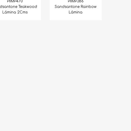
PIIMP470
PIIMP386
dsantone Teakwood
Sandsantone Rainbow
Lámina 2Cms
Lámina