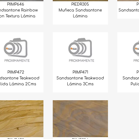
PIIMP646
PIEDR305
P
ndsantone Rainbow
Muñeca Sandsantone
Sandsant
on Textura Lámina
Lámina
PIIMP472
PIIMP471
P
dsantone Teakwood
Sandsantone Teakwood
Sandsan
ulida Lámina 2Cms
Lámina 3Cms
Pul