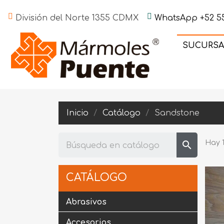
División del Norte 1355 CDMX
WhatsApp +52 55
SUCURSA
Inicio
Catálogo
Sandstone
search
Hay 
CATÁLOGO
Abrasivos
Accesorios