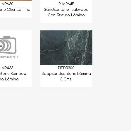
IIMP630
PIIMP645
one Oker Lámina
Sandsantone Teakwood
Con Textura Lámina
PIEDR300
IIMP433
Soapsandsantone Lámina
tone Rainbow
3 Cms.
ida Lámina