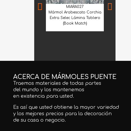
MIARA027
Mármol Arabescato Corchia
Extra Selec Lámina Tablero
(Book Match)
MIA
Mármol Arab
Extra Selec
ACERCA DE MÁRMOLES PUENTE
Traemos materiales de todas partes
del mundo y los mantenemos
en existencia para usted.
Es así que usted obtiene la mayor variedad
y los mejores precios para la decoración
de su casa o negocio.