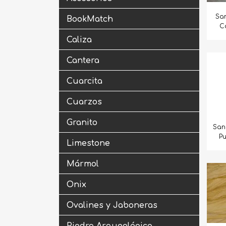
Sa
BookMatch
C
Caliza
Cantera
Cuarcita
Cuarzos
Granito
San
P
Limestone
Mármol
Onix
Ovalines y Jaboneras
Piedra Arqueológica