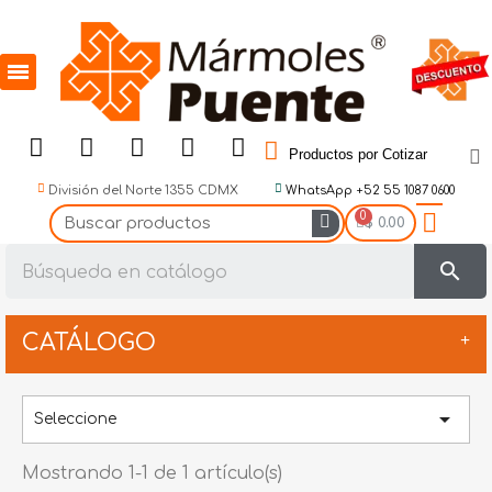
Productos por Cotizar
División del Norte 1355 CDMX
WhatsApp +52 55 1087 0600
$ 0.00
search
CATÁLOGO
Abrasivos

Seleccione
Accesorios
Mostrando 1-1 de 1 artículo(s)
BookMatch