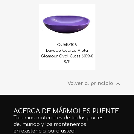
Caliza
Cantera
Cuarcita
QUARZ106
Cuarzos
Lavabo Cuarzo Viola
Glamour Oval Gloss 60X40
Granito
S/E
Limestone

Volver al principio
Mármol
Onix
Ovalines y Jaboneras
ACERCA DE MÁRMOLES PUENTE
Traemos materiales de todas partes
Piedra Arqueológica
del mundo y los mantenemos
en existencia para usted.
Piedra Recinto