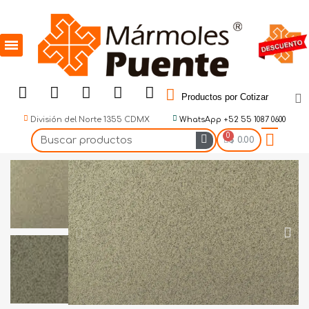
Productos por Cotizar
División del Norte 1355 CDMX
WhatsApp +52 55 1087 0600
$ 0.00