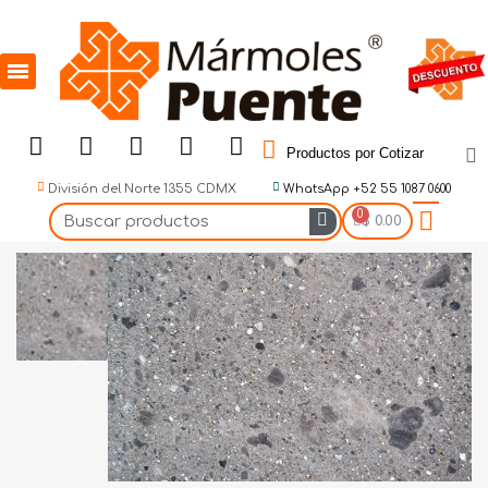
Productos por Cotizar
División del Norte 1355 CDMX
WhatsApp +52 55 1087 0600
$ 0.00