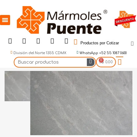
Productos por Cotizar
División del Norte 1355 CDMX
WhatsApp +52 55 1087 0600
$ 0.00