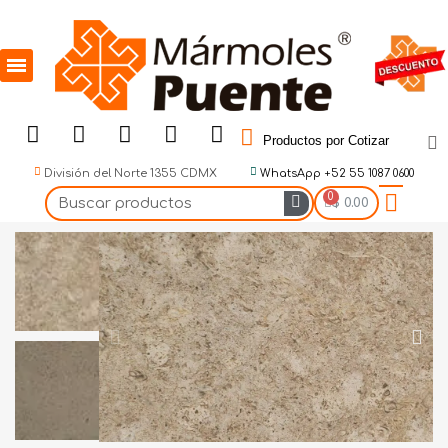
Productos por Cotizar
División del Norte 1355 CDMX
WhatsApp +52 55 1087 0600
$ 0.00