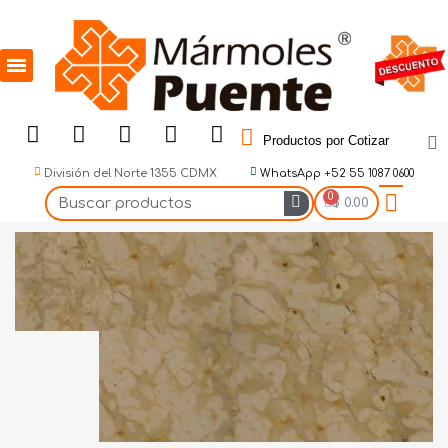
Productos por Cotizar
División del Norte 1355 CDMX
WhatsApp +52 55 1087 0600
$ 0.00