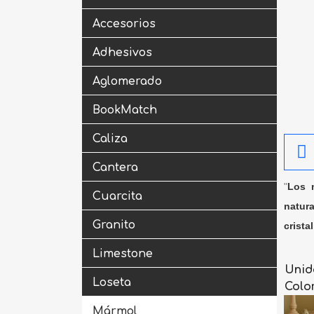
Accesorios
Adhesivos
Aglomerado
BookMatch
Caliza
Cantera
"
Los m
Cuarcita
natura
Granito
crista
Limestone
Unid
Loseta
Colo
Mármol