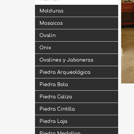
Molduras
Mosaicos
Ovalin
Onix
Ovalines y Jaboneras
Piedra Arqueológica
Piedra Bola
Piedra Caliza
Piedra Cintilla
Piedra Laja
Piedra Medallon