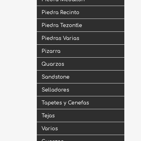
Piedra Recinto
Piedra Tezontle
Piedras Varias
Pizarra
Quarzos
Sandstone
Selladores
Tapetes y Cenefas
Tejas
Varios