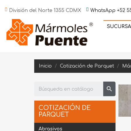
División del Norte 1355 CDMX
WhatsApp +52 55
SUCURSA
Inicio
Cotización de Parquet
Má
search
COTIZACIÓN DE
PARQUET
Abrasivos