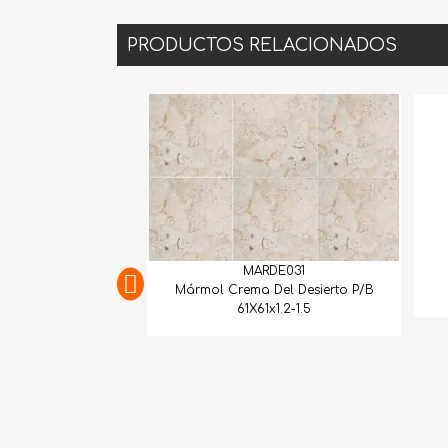
PRODUCTOS RELACIONADOS
MARDE031
MNAGL003
Mármol Crema Del Desierto P/B
Inserto Aglom. Grigio 15X15
61X61x1.2-1.5