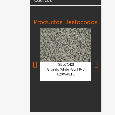
Cuarzos
Productos Destacados
GBLCO121
Granito White Pearl P/B
1.20X60x1.5
MNS
Mármol Sant