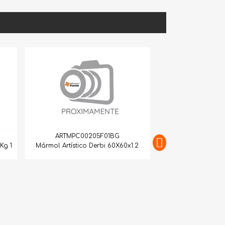
205F01BG
Derbi 60X60x1.2
ARTMPC10015M03G
Mármol Artístico Brisantol 60X60x1.4
Mármol