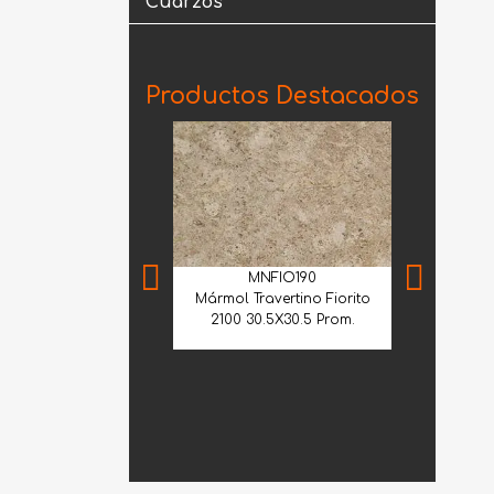
Cuarzos
Productos Destacados
MNFIO190
Mármol Travertino Fiorito
2100 30.5X30.5 Prom.
GVE
Granito Verd
Lá