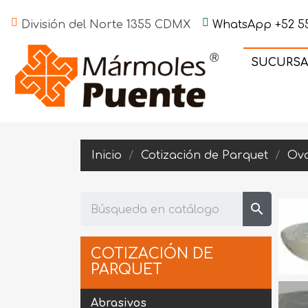
División del Norte 1355 CDMX
WhatsApp +52 55
SUCURSA
Inicio
Cotización de Parquet
Ova
search
COTIZACIÓN DE
PARQUET
Abrasivos