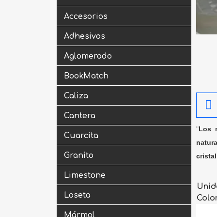
Accesorios
Adhesivos
Aglomerado
BookMatch
Caliza
Cantera
"
Los m
Cuarcita
natura
Granito
crista
Limestone
Unid
Loseta
Colo
Mármol