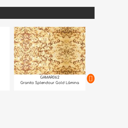
GAMAR062
Granito Splendour Gold Lámina
GAMAR
Granito Juparan