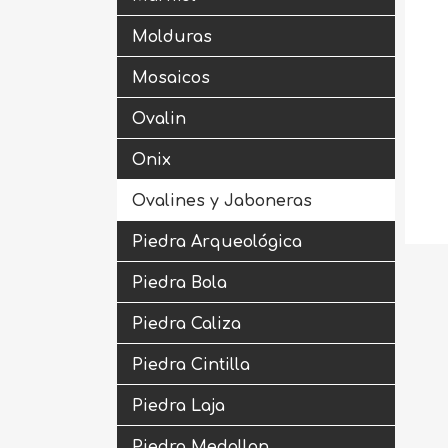
Molduras
Mosaicos
Ovalin
Onix
Ovalines y Jaboneras
Piedra Arqueológica
Piedra Bola
Piedra Caliza
Piedra Cintilla
Piedra Laja
Piedra Medallon