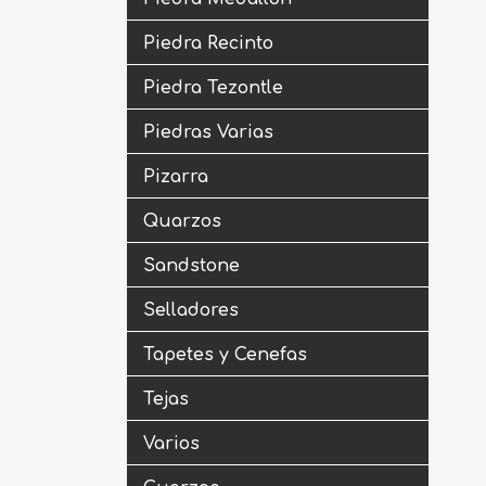
Piedra Recinto
Piedra Tezontle
Piedras Varias
Pizarra
Quarzos
Sandstone
Selladores
Tapetes y Cenefas
Tejas
Varios