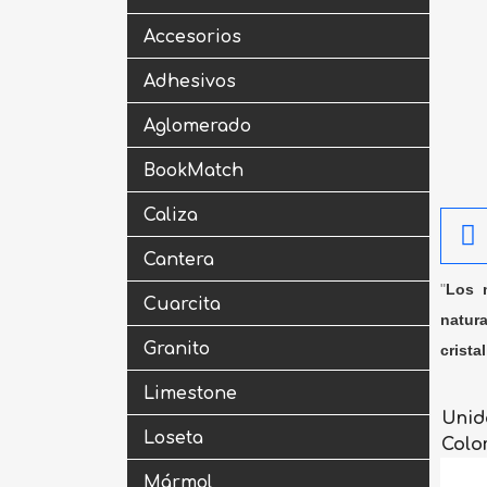
Accesorios
Adhesivos
Aglomerado
BookMatch
Caliza
Cantera
"
Los m
Cuarcita
natura
Granito
crista
Limestone
Unid
Loseta
Colo
Mármol