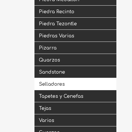
Piedra Recinto
Piedra Tezontle
Piedras Varias
Pizarra
Quarzos
Sandstone
Selladores
Tapetes y Cenefas
Tejas
Varios