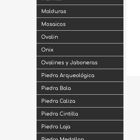
Molduras
Mosaicos
Ovalin
Onix
Ovalines y Jaboneras
Piedra Arqueológica
Piedra Bola
Piedra Caliza
Piedra Cintilla
Piedra Laja
Piedra Medallon