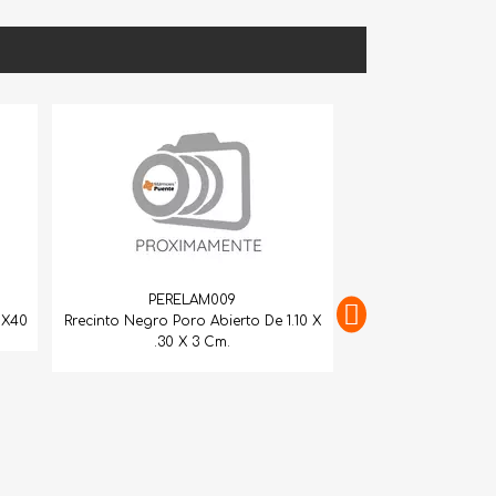
PERELAM009
to Negro Poro Abierto De 1.10 X
.30 X 3 Cm.
PERELAM011
Recinto Negro P/C 1.20X1.15