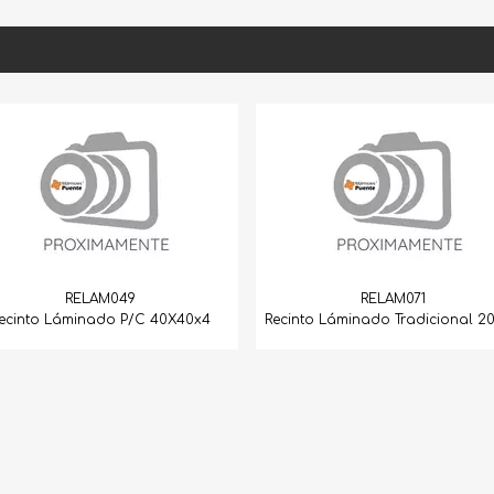
M049
RELAM071
do P/C 40X40x4
Recinto Láminado Tradicional 20X40
Rrecin