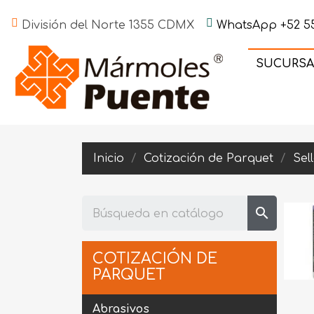
División del Norte 1355 CDMX
WhatsApp +52 55
SUCURSA
Inicio
Cotización de Parquet
Sel
search
COTIZACIÓN DE
PARQUET
Abrasivos