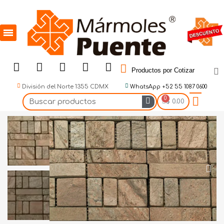
Productos por Cotizar
División del Norte 1355 CDMX
WhatsApp +52 55 1087 0600
$ 0.00