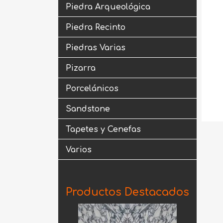
Piedra Arqueológica
Piedra Recinto
Piedras Varias
Pizarra
Porcelánicos
Sandstone
Tapetes y Cenefas
Varios
Productos Destacados