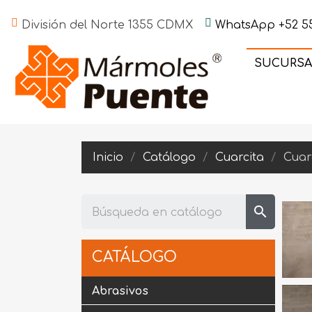
División del Norte 1355 CDMX
WhatsApp +52 55
SUCURSA
Inicio
Catálogo
Cuarcita
Cuar
search
CATÁLOGO
Abrasivos