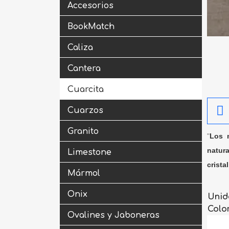
Accesorios
BookMatch
Caliza
Cantera
Cuarcita
Cuarzos
Granito
"
Los m
natura
Limestone
crista
Mármol
Onix
Unid
Colo
Ovalines y Jaboneras