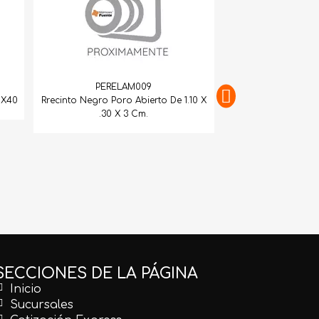
PERELAM009
0X40
Rrecinto Negro Poro Abierto De 1.10 X
.30 X 3 Cm.
PERELA
Recinto Negro 
SECCIONES DE LA PÁGINA
Inicio
Sucursales