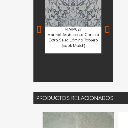
MIARA027
Mármol Arabescato Corchia
Extra Selec Lámina Tablero
(Book Match)
GVE
Granito Verd
Lá
PRODUCTOS RELACIONADOS