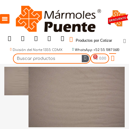
Productos por Cotizar
División del Norte 1355 CDMX
WhatsApp +52 55 1087 0600
$ 0.00