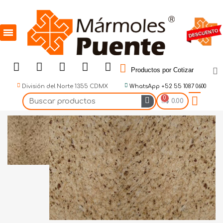
Productos por Cotizar
División del Norte 1355 CDMX
WhatsApp +52 55 1087 0600
$ 0.00