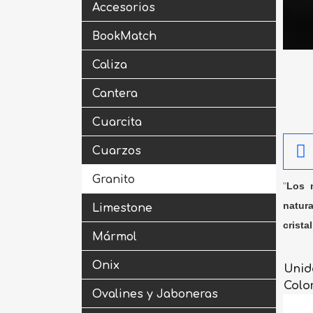
Accesorios
BookMatch
Caliza
Cantera
Cuarcita
Cuarzos
Granito
"
Los m
natura
Limestone
crista
Mármol
Onix
Unid
Colo
Ovalines y Jaboneras