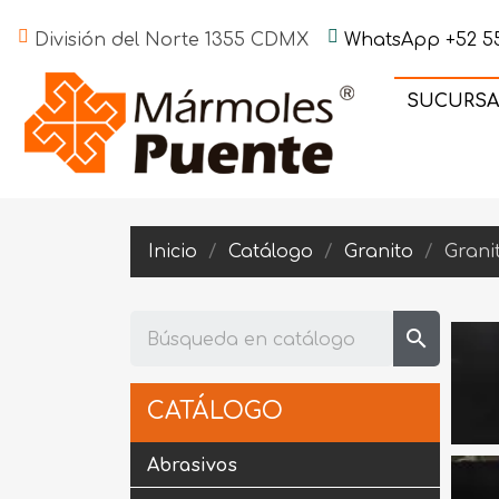
División del Norte 1355 CDMX
WhatsApp +52 55
SUCURSA
Inicio
Catálogo
Granito
Grani
search
CATÁLOGO
Abrasivos