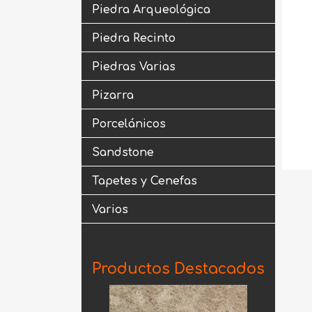
Piedra Arqueológica
Piedra Recinto
Piedras Varias
Pizarra
Porcelánicos
Sandstone
Tapetes y Cenefas
Varios
Productos Destacados