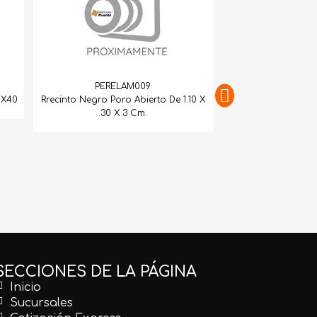
PERELAM009
0X40
Rrecinto Negro Poro Abierto De 1.10 X
.30 X 3 Cm.
PERELA
Recinto Negro 
SECCIONES DE LA PÁGINA
Inicio
Sucursales