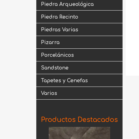
Piedra Arqueológica
Piedra Recinto
Piedras Varias
Pizarra
Porcelánicos
Sandstone
Tapetes y Cenefas
Varios
Productos Destacados