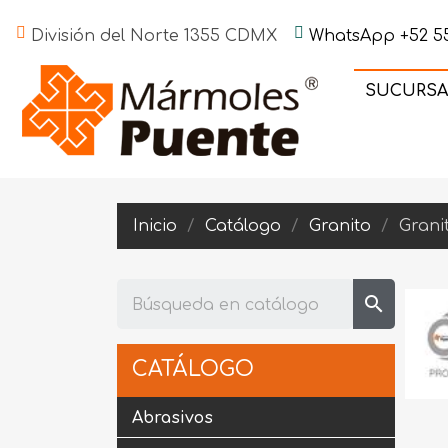
División del Norte 1355 CDMX
WhatsApp +52 55
SUCURSA
Inicio
Catálogo
Granito
Grani
search
CATÁLOGO
Abrasivos