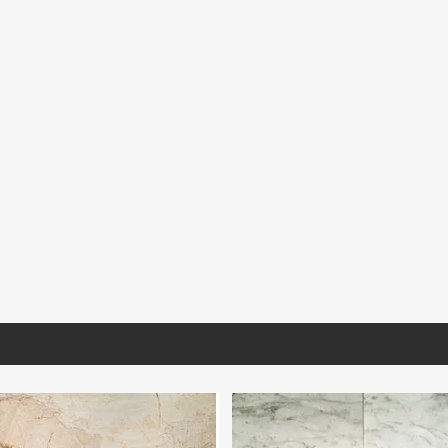
RD031
MIARA027
MIARA018
e Ubatuba Extra
Mármol Arabescato Corchia
Mármol Arabescato 
mina
Extra Selec Lámina Tablero
Extra Seleccionado 
(Book Match)
S/D