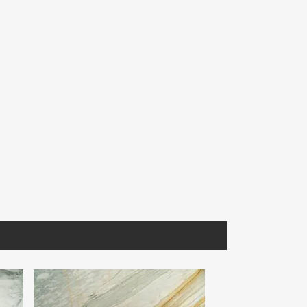
MNFIO190
CMEBL030
Corchia
Mármol Travertino Fiorito
Cantera Mexicana Blanca
Lámina
2100 30.5X30.5 Prom.
Selección. 40X40