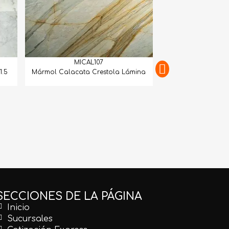
MICAL107
1.5
Mármol Calacata Crestola Lámina
MICAL
Mármol Calacatta 
Mat
SECCIONES DE LA PÁGINA
Inicio
Sucursales