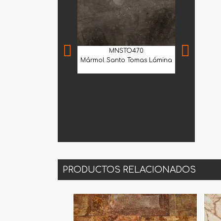
MNSTO470
Mármol Santo Tomas Lámina
GVE
Granito Verd
Lá
PRODUCTOS RELACIONADOS