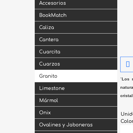
Accesorios
BookMatch
Caliza
Cantera
Cuarcita
Cuarzos
Granito
"
Los m
natura
Limestone
crista
Mármol
Onix
Unid
Colo
Ovalines y Jaboneras