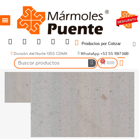
Productos por Cotizar
División del Norte 1355 CDMX
WhatsApp +52 55 1087 0600
$ 0.00