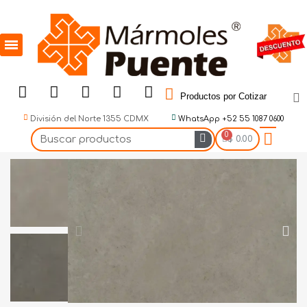
Productos por Cotizar
División del Norte 1355 CDMX
WhatsApp +52 55 1087 0600
$ 0.00