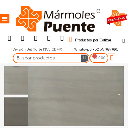
Productos por Cotizar
División del Norte 1355 CDMX
WhatsApp +52 55 1087 0600
$ 0.00