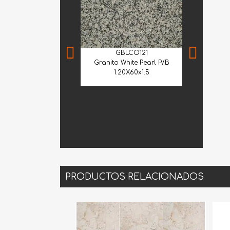
GBLCO121
Granito White Pearl P/B
1.20X60x1.5
CME
Cantera Me
Selecci
PRODUCTOS RELACIONADOS