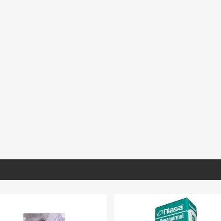
BL030
MNFIO190
MIARA018
xicana Blanca
Mármol Travertino Fiorito
Mármol Arabescato 
ón. 40X40
2100 30.5X30.5 Prom.
Extra Seleccionado 
S/D