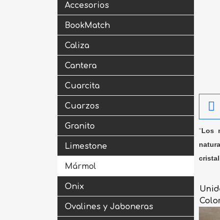
Accesorios
BookMatch
Caliza
Cantera
Cuarcita
Cuarzos
Granito
"
Los m
natura
Limestone
crista
Mármol
Onix
Unid
Colo
Ovalines y Jaboneras