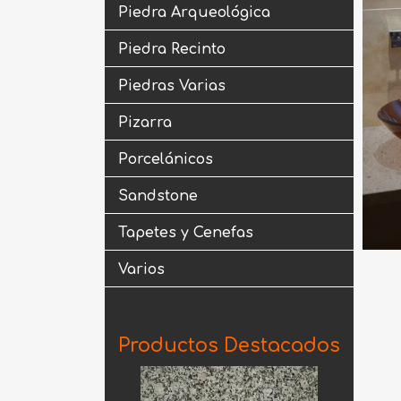
Piedra Arqueológica
Piedra Recinto
Piedras Varias
Pizarra
Porcelánicos
Sandstone
Tapetes y Cenefas
Varios
Productos Destacados