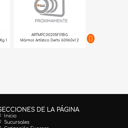
ARTMPC00205F01BG
Kg 1
Mármol Artístico Derbi 60X60x1.2
ARTMPC10
Mármol Artístico Br
SECCIONES DE LA PÁGINA
Inicio
Sucursales