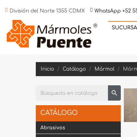
División del Norte 1355 CDMX
WhatsApp +52 55
SUCURSA
Inicio
Catálogo
Mármol
Márm
search
CATÁLOGO
Abrasivos