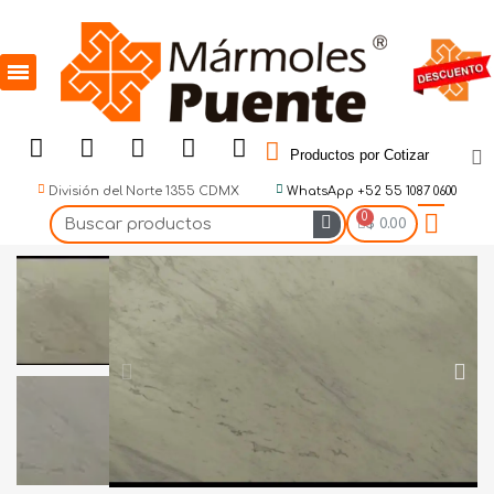
Productos por Cotizar
División del Norte 1355 CDMX
WhatsApp +52 55 1087 0600
$ 0.00