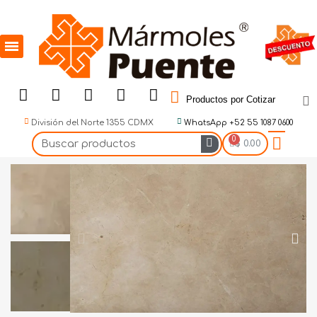
Productos por Cotizar
División del Norte 1355 CDMX
WhatsApp +52 55 1087 0600
$ 0.00