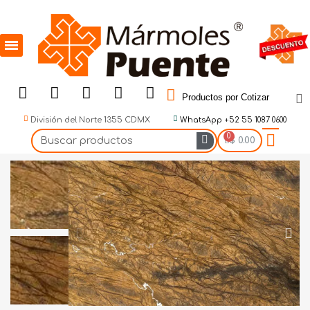
Productos por Cotizar
División del Norte 1355 CDMX
WhatsApp +52 55 1087 0600
$ 0.00