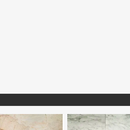
RA018
GBLCO121
MIARA027
escato Corchia
Granito White Pearl P/B
Mármol Arabescato 
cionado Lámina
1.20X60x1.5
Extra Selec Lámina 
S/D
(Book Match)