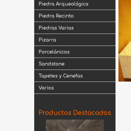
Piedra Arqueológica
Piedra Recinto
Piedras Varias
Pizarra
Porcelánicos
Sandstone
Tapetes y Cenefas
Varios
Productos Destacados