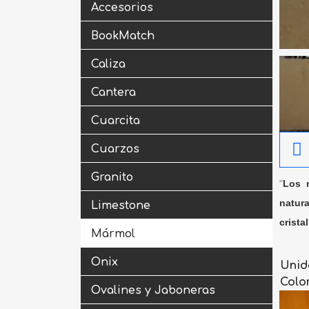
Accesorios
BookMatch
Caliza
Cantera
Cuarcita
Cuarzos
Granito
"
Los m
natura
Limestone
crista
Mármol
Onix
Unid
Colo
Ovalines y Jaboneras