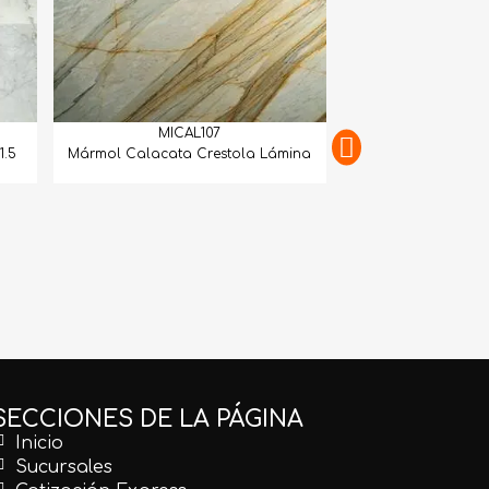
MICAL107
1.5
Mármol Calacata Crestola Lámina
MICAL
Mármol Calacatta 
Mat
SECCIONES DE LA PÁGINA
Inicio
Sucursales