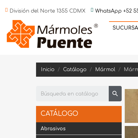
División del Norte 1355 CDMX
WhatsApp +52 55
SUCURSA
Inicio
Catálogo
Mármol
Márm
search
CATÁLOGO
Abrasivos