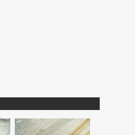
MNFIO190
CMEBL030
Corchia
Mármol Travertino Fiorito
Cantera Mexicana Blanca
Tablero
2100 30.5X30.5 Prom.
Selección. 40X40