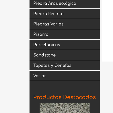
Piedra Arqueológica
Piedra Recinto
Piedras Varias
Pizarra
Porcelánicos
Sandstone
Tapetes y Cenefas
Varios
Productos Destacados