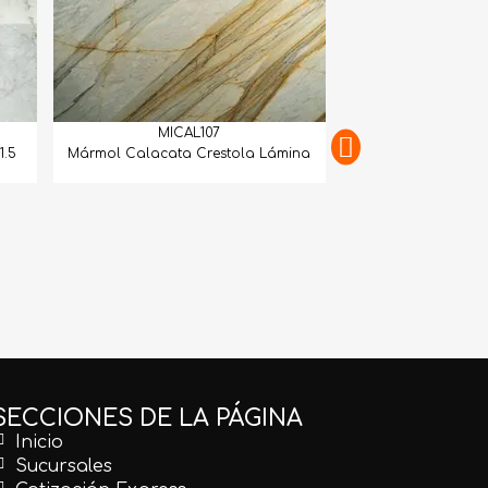
MICAL107
1.5
Mármol Calacata Crestola Lámina
MICAL
Mármol Calacatta 
Mat
SECCIONES DE LA PÁGINA
Inicio
Sucursales