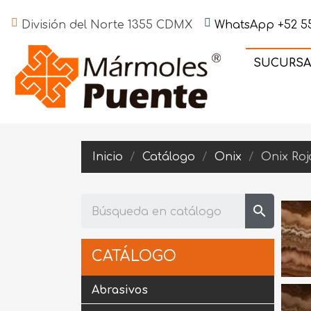
División del Norte 1355 CDMX
WhatsApp +52 55
SUCURSA
Inicio
Catálogo
Onix
Onix Roj
search
CATÁLOGO
Abrasivos