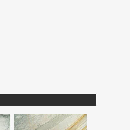
MIARA018
MNFIO190
 Lámina
Mármol Arabescato Corchia
Mármol Travertino Fiorito
Extra Seleccionado Lámina
2100 30.5X30.5 Prom.
S/D