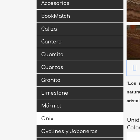
Accesorios
BookMatch
Caliza
Cantera
Cuarcita
Cuarzos
Granito
"
Los m
natura
Limestone
crista
Mármol
Onix
Unid
Colo
Ovalines y Jaboneras