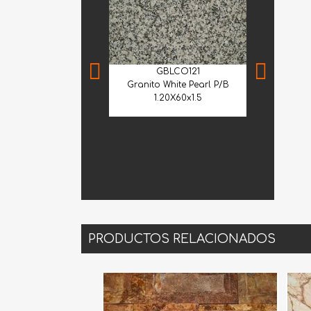
GBLCO121
Granito White Pearl P/B
1.20X60x1.5
GVE
Granito Verd
Lá
PRODUCTOS RELACIONADOS