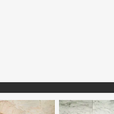
RD031
MIARA027
MNSTO470
e Ubatuba Extra
Mármol Arabescato Corchia
Mármol Santo Tomas
mina
Extra Selec Lámina Tablero
(Book Match)